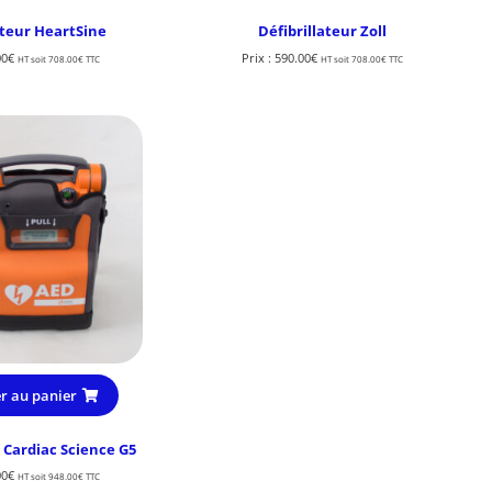
ateur HeartSine
Défibrillateur Zoll
00
€
Prix :
590.00
€
HT soit
708.00
€
TTC
HT soit
708.00
€
TTC
r au panier
r Cardiac Science G5
00
€
HT soit
948.00
€
TTC