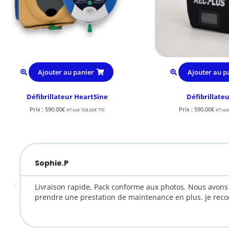
Ajouter au panier
Ajouter au p
Défibrillateur HeartSine
Défibrillateu
Prix :
590.00
€
Prix :
590.00
€
HT soit
708.00
€
TTC
HT soi
Sophie.P
Livraison rapide, Pack conforme aux photos. Nous avons 
prendre une prestation de maintenance en plus. Je re