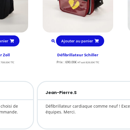
anier
Ajouter au panier
r Zoll
Défibrillateur Schiller
Prix :
690.00
€
t
708.00
€
TTC
HT soit
828.00
€
TTC
Jean-Pierre.S
choisi de
Défibrillateur cardiaque comme neuf ! Exce
commande.
équipes. Merci.