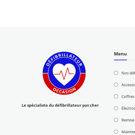
Menu
Nos déf
Accesso
Coffres
Le spécialiste du défibrillateur pas cher
Électro
Remise 
Mainte