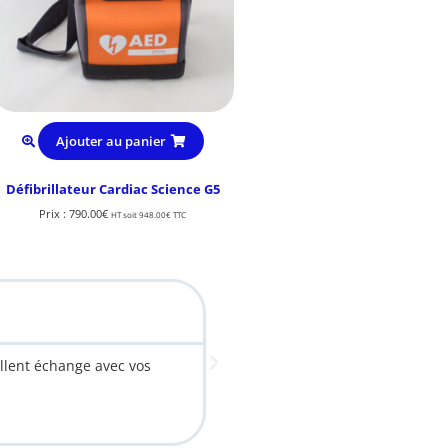
Ajouter au panier
Défibrillateur Cardiac Science G5
Prix :
790.00
€
HT soit
948.00
€
TTC
Etienne. L
llent échange avec vos
Nous avons équipé toute la soc
d'occasion. Excellent rapport Q
sommes donc rassurés.