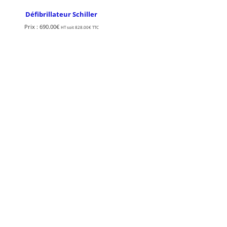
Défibrillateur Schiller
Prix :
690.00
€
HT soit
828.00
€
TTC