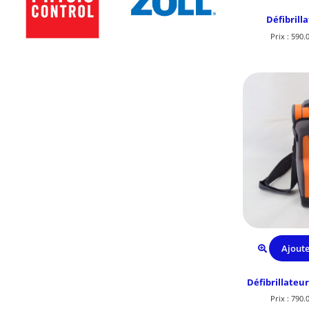
Défibrill
Prix :
590.
Ajoute
Défibrillateu
Prix :
790.