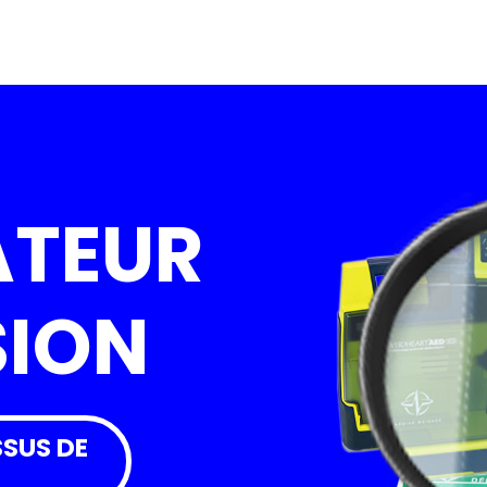
ATEUR
SION
SUS DE