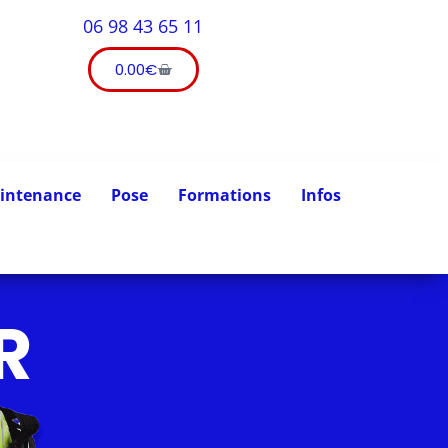
06 98 43 65 11
0.00
€
intenance
Pose
Formations
Infos
R