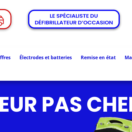
ffres
Électrodes et batteries
Remise en état
Ma
TEUR PAS CHE